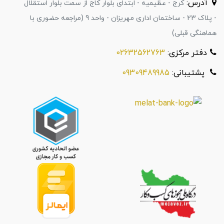
آدرس:
کرج - عظیمیه - ابتدای بلوار کاج از سمت بلوار استقلال
- پلاک 23 - ساختمان اداری مهریزان - واحد 9 (مراجعه حضوری با
هماهنگی قبلی)
دفتر مرکزی:
02632562763
پشتیبانی:
09309489985