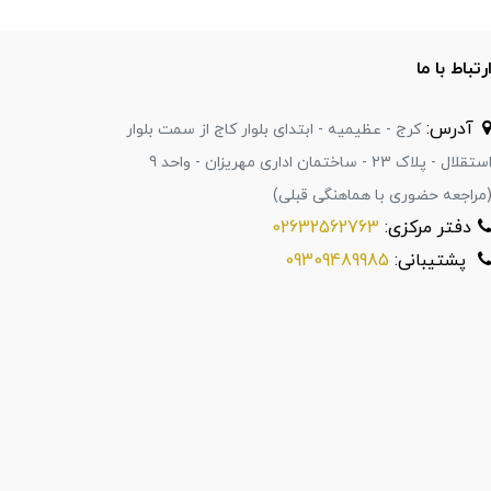
رتباط با ما
آدرس:
کرج - عظیمیه - ابتدای بلوار کاج از سمت بلوار
استقلال - پلاک 23 - ساختمان اداری مهریزان - واحد 9
مراجعه حضوری با هماهنگی قبلی)
دفتر مرکزی:
02632562763
پشتیبانی:
09309489985