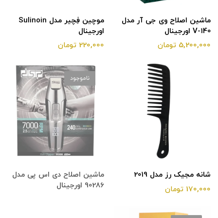
ماشین اصلاح وی جی آر مدل
موچین فِچیر مدل Sulinoin
V-140 اورجینال
اورجینال
5,200,000 تومان
220,000 تومان
ناموجود
شانه مجیک رز مدل 2019
ماشین اصلاح دی اس پی مدل
90286 اورجینال
170,000 تومان