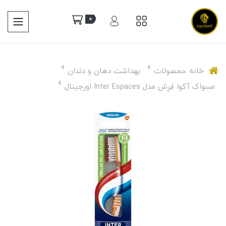
0
خانه
محصولات
بهداشت دهان و دندان
مسواک آکوا فِرِش مدل Inter Espaces اورجینال