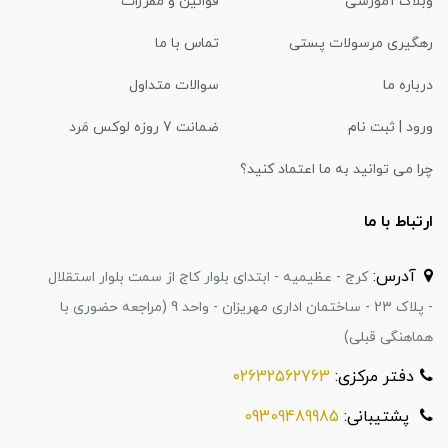
وبلاگ آموزشی
قوانین و مقررات
رهگیری مرسولات پستی
تماس با ما
درباره ما
سوالات متداول
ورود | ثبت نام
ضمانت 7 روزه لوکس مَرد
چرا می توانید به ما اعتماد کنید؟
ارتباط با ما
آدرس:
کرج - عظیمیه - ابتدای بلوار کاج از سمت بلوار استقلال
- پلاک 23 - ساختمان اداری مهریزان - واحد 9 (مراجعه حضوری با
هماهنگی قبلی)
دفتر مرکزی:
02632562763
پشتیبانی:
09309489985