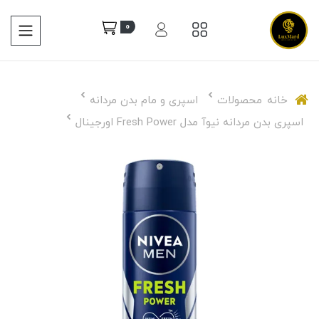
0
خانه
محصولات
اسپری و مام بدن مردانه
اسپری بدن مردانه نیوآ مدل Fresh Power اورجینال