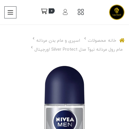
0
خانه
محصولات
اسپری و مام بدن مردانه
مام رول مردانه نیوآ مدل Silver Protect اورجینال