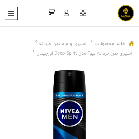
خانه
محصولات
اسپری و مام بدن مردانه
اسپری بدن مردانه نیوآ مدل Deep Spirit اورجینال