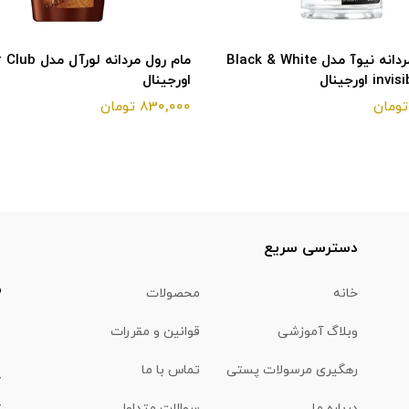
مام رول مردانه نیوآ مدل Black & White
مام رول مردانه لو
 اورجینال
اورجینال
830,000 تومان
ا
دسترسی سریع
خانه
محصولات
وبلاگ آموزشی
قوانین و مقررات
(
رهگیری مرسولات پستی
تماس با ما
درباره ما
سوالات متداول