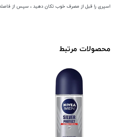
اسپری را قبل از مصرف خوب تکان دهید ، سپس از فاصله ی 15 سانتی متری به بدن خود اسپری کنید . ( به پوست بدن اسپری کنید ، به لباس اسپر
محصولات مرتبط