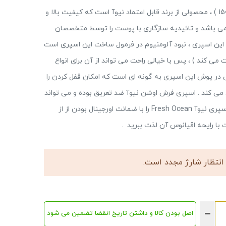
اسپری بدن مردانه نیوآ مدل Fresh Ocean ( سایز : 150ml ) ، محصولی از برند قابل اعتماد نیوآ است که کیفیت بالا و
ل و رنگ می باشد و تائیدیه سازگاری با پوست را توسط متخصصان
این اسپری ، نبود آلومنیوم در فرمول ساخت این اسپری است
می کند ) ، پس با خیالی راحت می تواند از آن برای انواع
ر پوش این اسپری به گونه ای است که امکان قفل کردن را
می کند . اسپری فرش اوشن نیوآ ضد تعریق بوده و می تواند
میزان عرق زیر بغل شما را تا میزان زیادی کاهش دهد . اسپری نیوآ Fresh Ocean را با ضمانت اورجینال بودن از از
ا رایحه اقیانوس آن لذت ببرید .
انتظار شارژ مجدد است.
اصل بودن کالا و داشتن تاریخ انقضا تضمین می شود