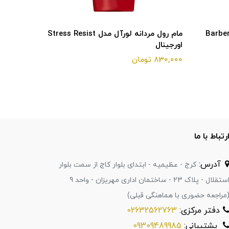
رآل مدل Barber Club
مام رول مردانه لورآل مدل Stress Resist
اورجینال
اورجینال
830,000 تومان
830,000 تومان
رتباط با ما
آدرس:
کرج - عظیمیه - ابتدای بلوار کاج از سمت بلوار
استقلال - پلاک 23 - ساختمان اداری مهریزان - واحد 9
مراجعه حضوری با هماهنگی قبلی)
دفتر مرکزی:
02632562763
پشتیبانی:
09309489985