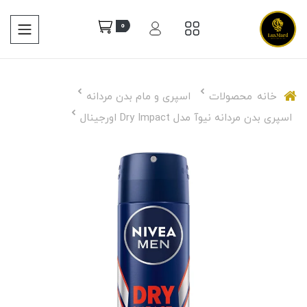
0
خانه
محصولات
اسپری و مام بدن مردانه
اسپری بدن مردانه نیوآ مدل Dry Impact اورجینال