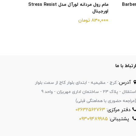
رآل مدل Barber Club
مام رول مردانه لورآل مدل Stress Resist
اورجینال
اورجینال
830,000 تومان
830,000 تومان
رتباط با ما
آدرس:
کرج - عظیمیه - ابتدای بلوار کاج از سمت بلوار
استقلال - پلاک 23 - ساختمان اداری مهریزان - واحد 9
مراجعه حضوری با هماهنگی قبلی)
دفتر مرکزی:
02632562763
پشتیبانی:
09309489985