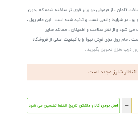
ردانه نیوآ مدل Dry Fresh ( سایز : 50ml ) ، ساخت آلمان ، از فرمولی دو برابر قوی تر ساخته شده که بدون
 72 ساعته آن بر تعریق و بو ، در شرایط واقعی تست و تائید شده است . این مام رول ،
ی شود و از نظر سلامت و اطمینان ، همانند سایر
ام رول دِرای فِرِش نیوآ را با کیفیت اصلی از فروشگاه
وز درب منزل تحویل بگیرید .
انتظار شارژ مجدد است.
اصل بودن کالا و داشتن تاریخ انقضا تضمین می شود