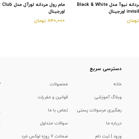
مام رول مردانه نیوآ مدل Black & White
مام رول مردانه لو
 اورجینال
اورجینال
830,000 تومان
ا
دسترسی سریع
خانه
محصولات
وبلاگ آموزشی
قوانین و مقررات
(
رهگیری مرسولات پستی
تماس با ما
درباره ما
سوالات متداول
ورود | ثبت نام
ضمانت 7 روزه لوکس مَرد