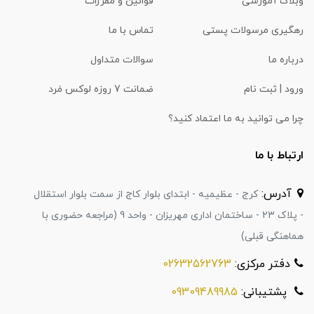
وبلاگ آموزشی
قوانین و مقررات
رهگیری مرسولات پستی
تماس با ما
درباره ما
سوالات متداول
ورود | ثبت نام
ضمانت 7 روزه لوکس مَرد
چرا می توانید به ما اعتماد کنید؟
ارتباط با ما
آدرس:
کرج - عظیمیه - ابتدای بلوار کاج از سمت بلوار استقلال
- پلاک 23 - ساختمان اداری مهریزان - واحد 9 (مراجعه حضوری با
هماهنگی قبلی)
دفتر مرکزی:
02632562763
پشتیبانی:
09309489985