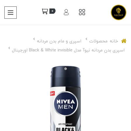
0
خانه
محصولات
اسپری و مام بدن مردانه
اسپری بدن مردانه نیوآ مدل Black & White invisible اورجینال