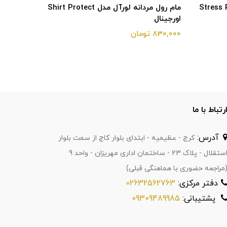
ورآل مدل Stress Resist
مام رول مردانه لورآل مدل Shirt Protect
اورجینال
Energetic اورجین
830,000 تومان
1,200,000 تومان
رتباط با ما
آدرس:
کرج - عظیمیه - ابتدای بلوار کاج از سمت بلوار
استقلال - پلاک 23 - ساختمان اداری مهریزان - واحد 9
مراجعه حضوری با هماهنگی قبلی)
دفتر مرکزی:
02632562763
پشتیبانی:
09309489985