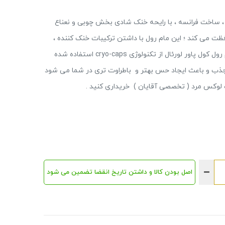
رول مردانه لورآل مدل Cool Power ( سایز : 50ml ) ، ساخت فرانسه ، با رایحه خنک شادی بخش چوبی و نعناع
فظت می کند ؛ این مام رول با داشتن ترکیبات خنک کننده ،
اثری 48 ساعته و ضد تعریق دارد . در فرمول ساخت مام رول کول پاور لورئال از تکنولوژی cryo-caps استفاده شده
جذب و باعث ایجاد حس بهتر و باطراوت تری در شما می شود
اه لوکس مرد ( تخصصی آقایان ) خریداری کنید .
اصل بودن کالا و داشتن تاریخ انقضا تضمین می شود