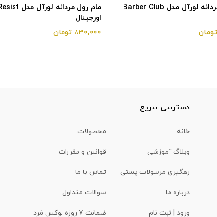
مام رول مردانه لورآل مدل Barber Club
مام رول مردانه ل
اورجینال
830,000 تومان
ا
دسترسی سریع
خانه
محصولات
وبلاگ آموزشی
قوانین و مقررات
(
رهگیری مرسولات پستی
تماس با ما
درباره ما
سوالات متداول
ورود | ثبت نام
ضمانت 7 روزه لوکس مَرد