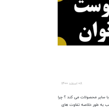
08 اسفند 1400
ا سایر محصولات می کند ؟ چرا
لب به طور خلاصه تفاوت های