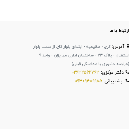
رتباط با ما
آدرس:
کرج - عظیمیه - ابتدای بلوار کاج از سمت بلوار
استقلال - پلاک 23 - ساختمان اداری مهریزان - واحد 9
مراجعه حضوری با هماهنگی قبلی)
دفتر مرکزی:
02632562763
پشتیبانی:
09309489985