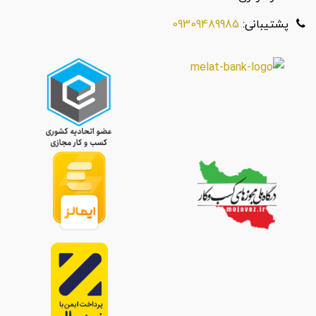
پشتیبانی:
09309489985