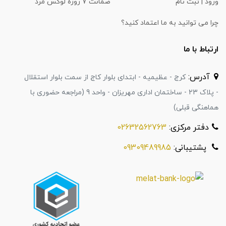
ورود | ثبت نام
ضمانت 7 روزه لوکس مَرد
چرا می توانید به ما اعتماد کنید؟
ارتباط با ما
آدرس:
کرج - عظیمیه - ابتدای بلوار کاج از سمت بلوار استقلال
- پلاک 23 - ساختمان اداری مهریزان - واحد 9 (مراجعه حضوری با
هماهنگی قبلی)
دفتر مرکزی:
02632562763
پشتیبانی:
09309489985