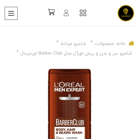
خانه
محصولات
شامپو مردانه
شامپو سر و بدن و ریش لورآل مدل Barber Club اورجینال