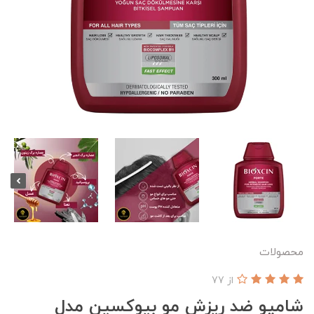
محصولات
از 77
شامپو ضد ریزش مو بیوکسین مدل