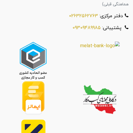
هماهنگی قبلی)
دفتر مرکزی:
02632562763
پشتیبانی:
09309489985