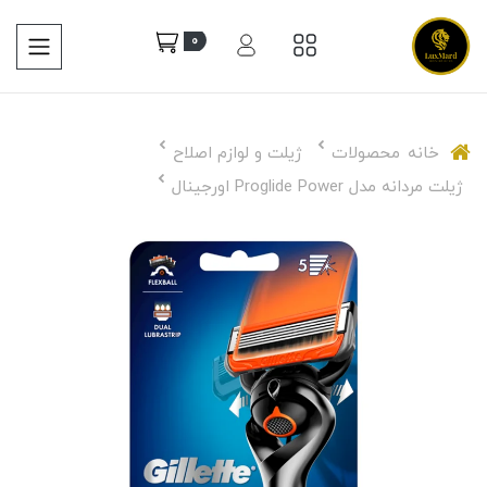
0
خانه
محصولات
ژیلت و لوازم اصلاح
ژیلت مردانه مدل Proglide Power اورجینال