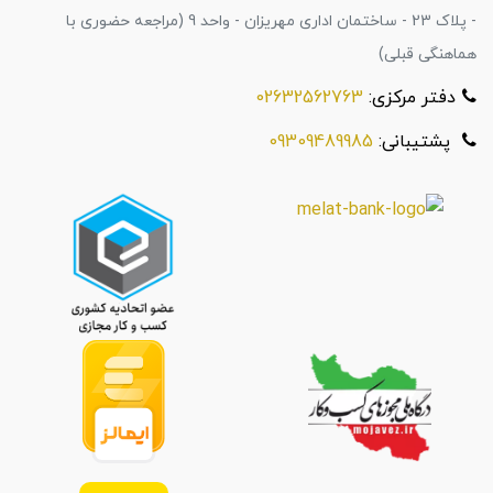
- پلاک 23 - ساختمان اداری مهریزان - واحد 9 (مراجعه حضوری با
هماهنگی قبلی)
دفتر مرکزی:
02632562763
پشتیبانی:
09309489985