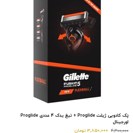
پَک کادویی ژیلت Proglide + تیغ یدک 4 عددی Proglide
اورجینال
3,850,000 تومان
4,300,000