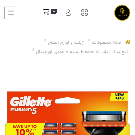
0
خانه
محصولات
ژیلت و لوازم اصلاح
تیغ یدک ژیلت Fusion 5 بسته 8 عددی اورجینال