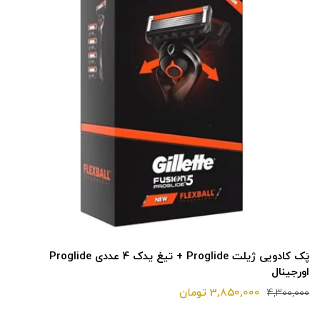
پَک کادویی ژیلت Proglide + تیغ یدک 4 عددی Proglide
اورجینال
3,850,000 تومان
4,300,000