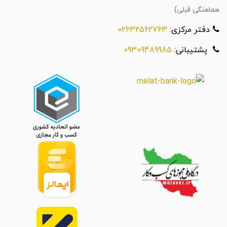
هماهنگی قبلی)
دفتر مرکزی:
02632562763
پشتیبانی:
09309489985