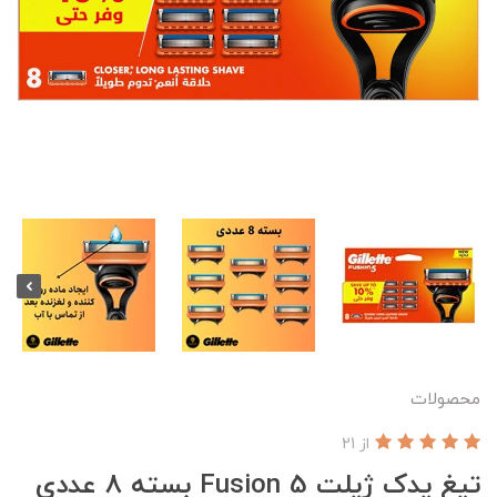
محصولات
از 21
تیغ یدک ژیلت Fusion 5 بسته 8 عددی