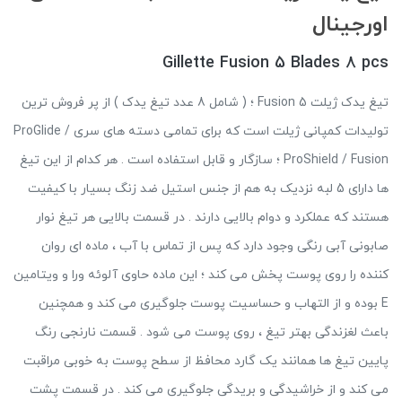
اورجینال
Gillette Fusion 5 Blades 8 pcs
تیغ یدک ژیلت Fusion 5 ؛ ( شامل 8 عدد تیغ یدک ) از پر فروش ترین
تولیدات کمپانی ژیلت است که برای تمامی دسته های سری ProGlide /
ProShield / Fusion ؛ سازگار و قابل استفاده است . هر کدام از این تیغ
ها دارای 5 لبه نزدیک به هم از جنس استیل ضد زنگ بسیار با کیفیت
هستند که عملکرد و دوام بالایی دارند . در قسمت بالایی هر تیغ نوار
صابونی آبی رنگی وجود دارد که پس از تماس با آب ، ماده ای روان
کننده را روی پوست پخش می کند ؛ این ماده حاوی آلوئه ورا و ویتامین
E بوده و از التهاب و حساسیت پوست جلوگیری می کند و همچنین
باعث لغزندگی بهتر تیغ ، روی پوست می شود . قسمت نارنجی رنگ
پایین تیغ ها همانند یک گارد محافظ از سطح پوست به خوبی مراقبت
می کند و از خراشیدگی و بریدگی جلوگیری می کند . در قسمت پشت