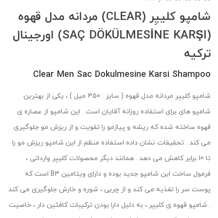
شامپو کلییِر (CLEAR) مردانه مدل قهوه
(SAÇ DÖKÜLMESİNE KARŞI) اورجینال
ترکیه
Clear Men Sac Dokulmesine Karsi Shampoo
شامپو کلییِر مردانه مدل قهوه ( سایز : 350 میل ) ، یکی از بهترین
شامپو های برای استفاده روزانه آقایان است . این شامپو از عصاره ی
قهوه ساخته شده که ریشه و پیازمو را تقویت و از ریزش مو جلوگیری
می کند . تحقیقات نشان داده استفاده منظم از این شامپو ریزش مو را
تا 10 برابر کاهش می دهد . همانند دیگر محصولات کلییِر وارداتی ،
فرمول ساخت این شامپو جدید بوده و دارای ویتامین B3 است که
پوست سر را تغذیه می کند و از چربی ، شوره و خارش جلوگیری می کند
. شامپو قهوه ی کلییِر ، به دلیل دارا بودن ترکیبات کافئین دار ، خاصیت