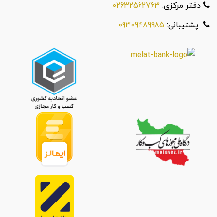
دفتر مرکزی:
02632562763
پشتیبانی:
09309489985