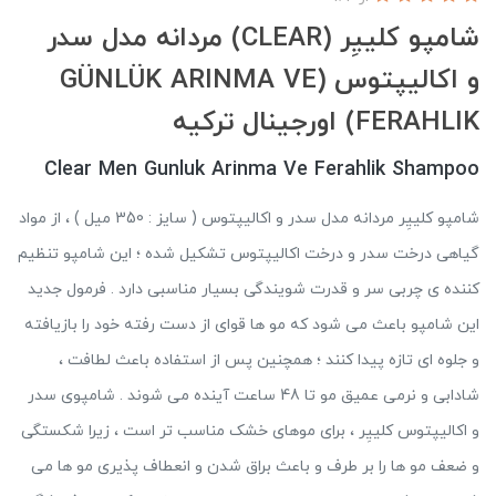
شامپو کلییِر (CLEAR) مردانه مدل سدر
و اکالیپتوس (GÜNLÜK ARINMA VE
FERAHLIK) اورجینال ترکیه
Clear Men Gunluk Arinma Ve Ferahlik Shampoo
شامپو کلییِر مردانه مدل سدر و اکالیپتوس ( سایز : 350 میل ) ، از مواد
گیاهی درخت سدر و درخت اکالیپتوس تشکیل شده ؛ این شامپو تنظیم
کننده ی چربی سر و قدرت شویندگی بسیار مناسبی دارد . فرمول جدید
این شامپو باعث می شود که مو ها قوای از دست رفته خود را بازیافته
و جلوه ای تازه پیدا کنند ؛ همچنین پس از استفاده باعث لطافت ،
شادابی و نرمی عمیق مو تا 48 ساعت آینده می شوند . شامپوی سدر
و اکالیپتوس کلییِر ، برای موهای خشک مناسب تر است ، زیرا شکستگی
و ضعف مو ها را بر طرف و باعث براق شدن و انعطاف پذیری مو ها می