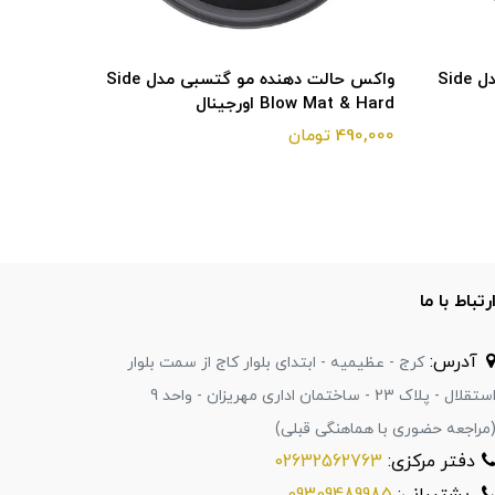
واکس حالت دهنده مو گتسبی مدل Side
واکس حالت دهنده مو گتسبی مدل Side
Blow Mat & Hard اورجینال
w Mat & Hard
490,000 تومان
490,000 تومان
رتباط با ما
آدرس:
کرج - عظیمیه - ابتدای بلوار کاج از سمت بلوار
استقلال - پلاک 23 - ساختمان اداری مهریزان - واحد 9
مراجعه حضوری با هماهنگی قبلی)
دفتر مرکزی:
02632562763