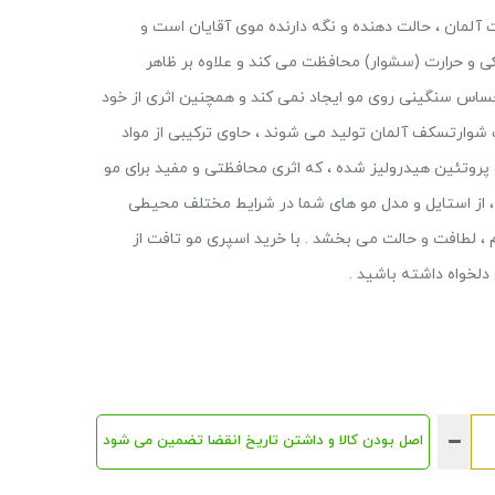
مدل Power 5 ( سایز : 250ml ) ، ساخت آلمان ، حالت دهنده و نگه دارنده موی آقایان است و
رابر خشکی و حرارت (سشوار) محافظت می کند و علاوه بر ظاهر
اس سنگینی روی مو ایجاد نمی کند و همچنین اثری از خود
 شوارتسکف آلمان تولید می شوند ، حاوی ترکیبی از مواد
ی و مفید برای موها هستند ؛ از جمله ویتامین B5 و پروتئین هیدرولیز شده ، که اثری محافظتی و مفید برای مو
ا دارند . اسپری حالت دهنده و نگه دارنده تافت پاور 5 ، از استایل و مدل مو های شما در شرایط مختلف محیطی
، لطافت و حالت می بخشد . با خرید اسپری مو تافت از
دلخواه داشته باشید .
اصل بودن کالا و داشتن تاریخ انقضا تضمین می شود