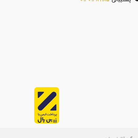
پشتیبانی:
09309489985