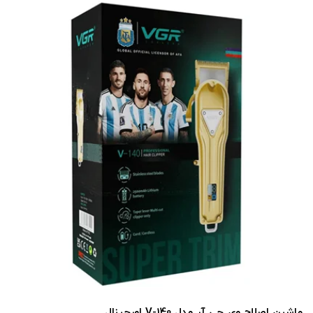
ماشین اصلاح وی جی آر مدل V-140 اورجینال