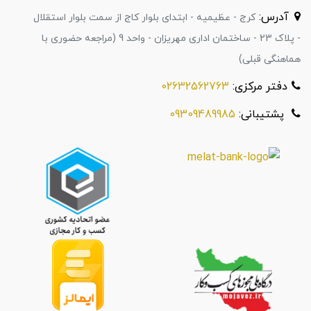
آدرس:
کرج - عظیمیه - ابتدای بلوار کاج از سمت بلوار استقلال
- پلاک 23 - ساختمان اداری مهریزان - واحد 9 (مراجعه حضوری با
هماهنگی قبلی)
دفتر مرکزی:
02632562763
پشتیبانی:
09309489985