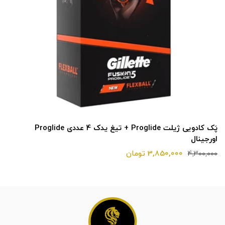
پَک کادویی ژیلت Proglide + تیغ یدک 4 عددی Proglide
اورجینال
3,850,000 تومان
4,300,000