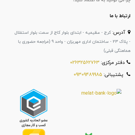
چرا می توانید به ما اعتماد کنید؟
ارتباط با ما
آدرس:
کرج - عظیمیه - ابتدای بلوار کاج از سمت بلوار استقلال
- پلاک 23 - ساختمان اداری مهریزان - واحد 9 (مراجعه حضوری با
هماهنگی قبلی)
دفتر مرکزی:
02632562763
پشتیبانی:
09309489985