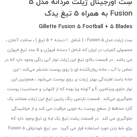
سِت اورجینال ژیلت مردانه مدل 5
Fusion به همراه 5 تیغ یدک
Gillette Fusion 5 Football + 5 Blades
سِت ژیلت مدل Fusion 5 ؛ ( شامل : 1 دسته + 5 تیغ ) ، ساخت آلمان ،
محصولی کمیاب در ایران که شامل 1 دسته فیوژن و 5 عدد تیغ فیوژن
می باشد . در قسمت بالای تیغ این ژیلت نوار آبی‌ رنگی وجود دارد که در
تماس با آب ، ماده روان‌کننده ای را روی پوست منتشر می‌کند ؛ این
ماده باعث لغزندگی بهتر ژیلت بر روی پوست می‌شود ، همچنین این
نوار حاوی ویتامین E و آلوئه ورا بوده که از التهاب و حساسیت پوست
جلوگیری می‌کند . قسمت نارنجی رنگ پایین تیغ این ژیلت همانند یک
گارد محافظ از سطح پوست به خوبی مراقبت می کند و از خراشیدگی
جلوگیری می کند . در قسمت پشت تیغ یک لبه ی تیغ وجود دارد که
برای خط زدن مورد استفاده قرار می گیرد . سر تیغ خودتراش Fusion ۵