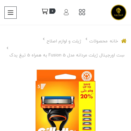
0
خانه
محصولات
ژیلت و لوازم اصلاح
سِت اورجینال ژیلت مردانه مدل 5 Fusion به همراه 5 تیغ یدک