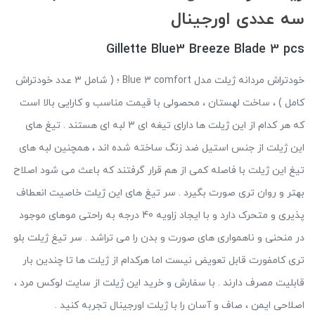
سه عددی اورجینال
Gillette Blue3 Breeze Blade 3 pcs
خودتراش مردانه ژیلت مدل Blue 3 comfort ؛ ( شامل 3 عدد خودتراش
کامل ) ، ساخت لهستان ، محصولی با قیمت مناسب و کارایی بالا است
که هر کدام از این ژیلت ها دارای تیغه ای 3 لبه ای هستند . تیغ های
این ژیلت از جنس استیل ضد زنگ ساخته شده اند ، همچنین لبه های
تیغ این ژیلت با فاصله کمی از هم قرار گرفتند که باعث می شود اصلاح
بهتر و روان تری صورت بگیرد . سر تیغ های این ژیلت خاصیت انعطاف
پذیری و متحرک دارد و با ایجاد زاویه 40 درجه به راحتی موهای موجود
در منحنی و ناهمواری های صورت و بدن را می تراشد . سر تیغ ژیلت بلو
تری کامفورت قابل تعویض نیست اما هرکدام از ژیلت ها تا چندین بار
قابلیت مصرف دارند . با سفارش و خرید این ژیلت از سایت لوکس مرد ،
اصلاحی ایمن ، صاف و آسان را با ژیلت اورجینال تجربه کنید .