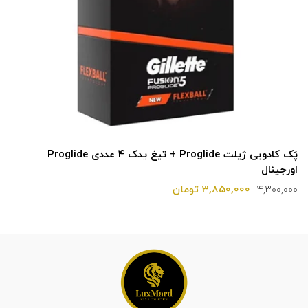
پَک کادویی ژیلت Proglide + تیغ یدک 4 عددی Proglide
اورجینال
3,850,000 تومان
4,300,000