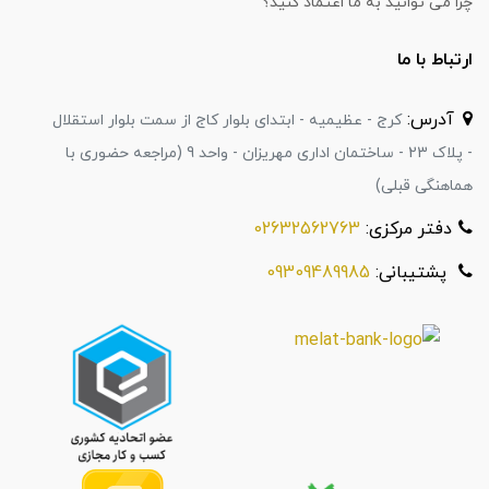
چرا می توانید به ما اعتماد کنید؟
ارتباط با ما
آدرس:
کرج - عظیمیه - ابتدای بلوار کاج از سمت بلوار استقلال
- پلاک 23 - ساختمان اداری مهریزان - واحد 9 (مراجعه حضوری با
هماهنگی قبلی)
دفتر مرکزی:
02632562763
پشتیبانی:
09309489985